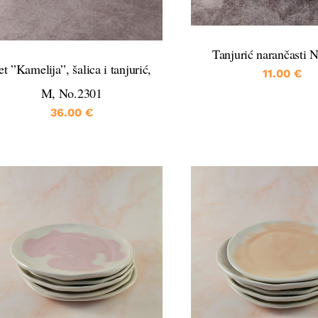
Tanjurić narančasti 
et ”Kamelija”, šalica i tanjurić,
11.00
€
M, No.2301
36.00
€
DETALJI
DETALJI