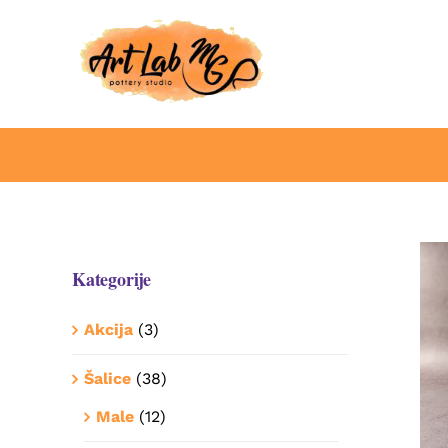
Skip
to
content
Kategorije
Akcija
(3)
Šalice
(38)
Male
(12)