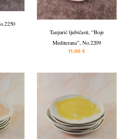
No.2250
Tanjurić ljubičasti, “Boje
Mediterana”, No.2209
11.00
€
DETALJI