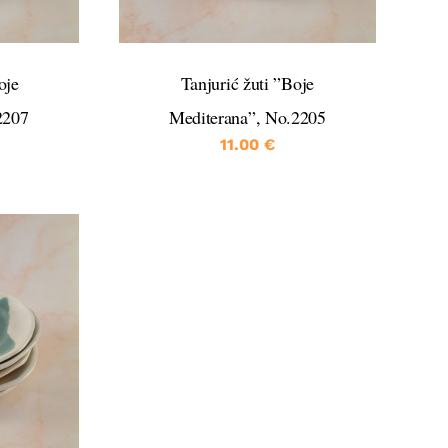
oje
Tanjurić žuti ”Boje
2207
Mediterana”, No.2205
11.00
€