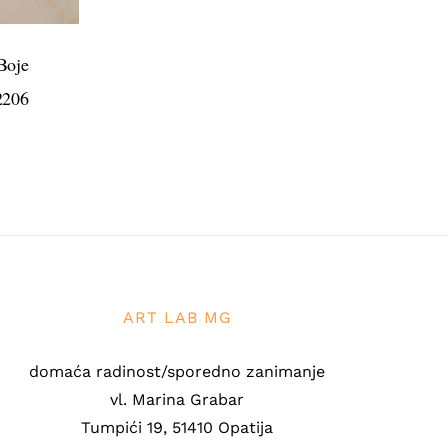
”Boje
2206
ART LAB MG
domaća radinost/sporedno zanimanje
vl. Marina Grabar
Tumpići 19, 51410 Opatija