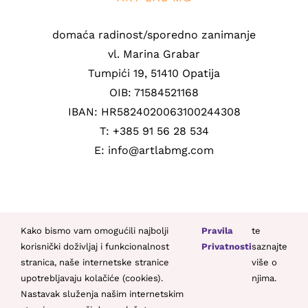
domaća radinost/sporedno zanimanje
vl. Marina Grabar
Tumpići 19, 51410 Opatija
OIB: 71584521168
IBAN: HR5824020063100244308
T: +385 91 56 28 534
E: info@artlabmg.com
Kako bismo vam omogućili najbolji
Pravila
te
korisnički doživljaj i funkcionalnost
Privatnosti
saznajte
stranica, naše internetske stranice
više o
© Copyright 2021 -
2026 | Sva prava pridržana | By
SYSTICH
upotrebljavaju kolačiće (cookies).
njima.
Nastavak služenja našim internetskim