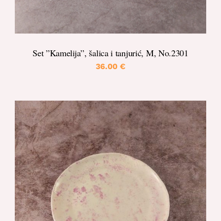
Set ”Kamelija”, šalica i tanjurić, M, No.2301
36.00
€
DETALJI