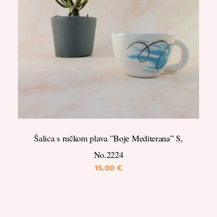
DETALJI
Šalica s ručkom plava ”Boje Mediterana” S,
No.2224
15.00
€