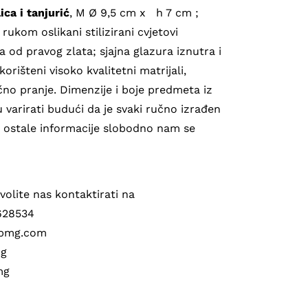
ica i tanjurić
, M Ø 9,5 cm x h 7 cm ;
 rukom oslikani stilizirani cvjetovi
a od pravog zlata; sjajna glazura iznutra i
korišteni visoko kvalitetni matrijali,
no pranje. Dimenzije i boje predmeta iz
 varirati budući da je svaki ručno izrađen
ve ostale informacije slobodno nam se
volite nas kontaktirati na
5628534
labmg.com
mg
mg