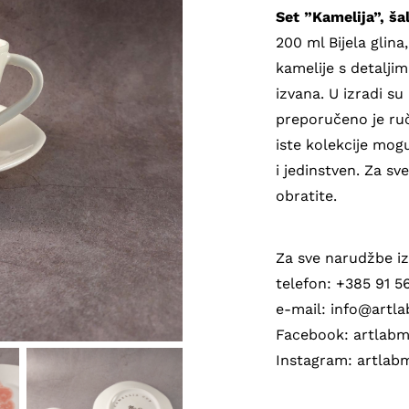
Set ”Kamelija”, šal
200 ml Bijela glina,
kamelije s detaljim
izvana. U izradi su 
preporučeno je ruč
iste kolekcije mogu
i jedinstven. Za s
obratite.
Za sve narudžbe iz
telefon: +385 91 
e-mail: info@art
Facebook: artlab
Instagram: artlab