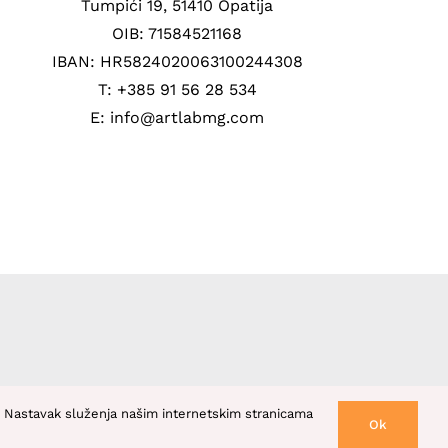
Tumpići 19, 51410 Opatija
OIB: 71584521168
IBAN: HR5824020063100244308
T: +385 91 56 28 534
E: info@artlabmg.com
s). Nastavak služenja našim internetskim stranicama
Ok