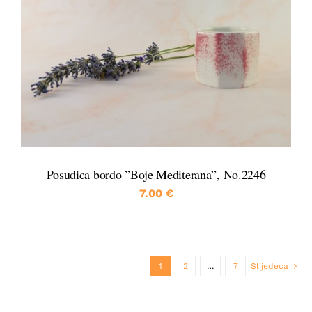
DETALJI
Posudica bordo ”Boje Mediterana”, No.2246
7.00
€
1
2
…
7
Slijedeća