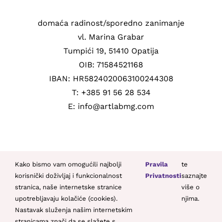
domaća radinost/sporedno zanimanje
vl. Marina Grabar
Tumpići 19, 51410 Opatija
OIB: 71584521168
IBAN: HR5824020063100244308
T: +385 91 56 28 534
E: info@artlabmg.com
Kako bismo vam omogućili najbolji
Pravila
te
korisnički doživljaj i funkcionalnost
Privatnosti
saznajte
stranica, naše internetske stranice
više o
© Copyright 2021 -
2026 | Sva prava pridržana | By
SYSTICH
upotrebljavaju kolačiće (cookies).
njima.
Nastavak služenja našim internetskim
stranicama znači da se slažete s