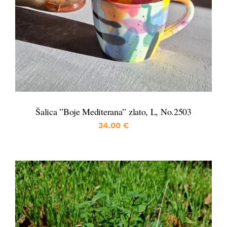
Šalica ”Boje Mediterana” zlato, L, No.2503
34.00
€