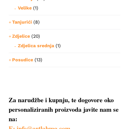
Velike
(1)
Tanjurići
(8)
Zdjelice
(20)
Zdjelica srednja
(1)
Posudice
(13)
Za narudžbe i kupnju, te dogovore oko
personaliziranih proizvoda javite nam se
na:
E: info@artlabmg.com