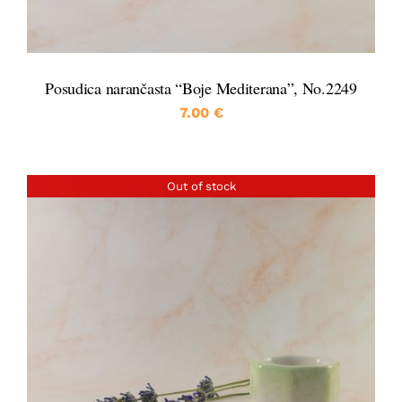
Posudica narančasta “Boje Mediterana”, No.2249
7.00
€
Out of stock
DETALJI