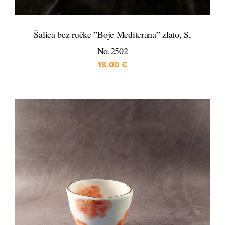
Šalica bez ručke ”Boje Mediterana” zlato, S,
No.2502
18.00
€
DETALJI