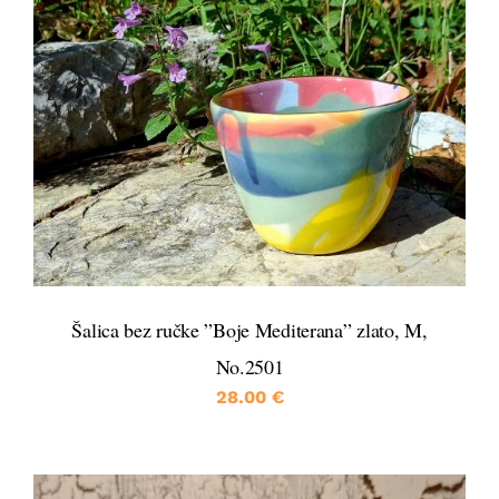
DETALJI
Šalica bez ručke ”Boje Mediterana” zlato, M,
No.2501
28.00
€