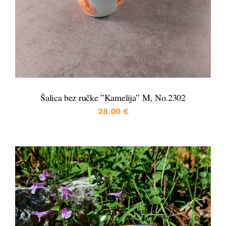
Šalica bez ručke ”Kamelija” M, No.2302
28.00
€