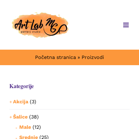
Skip
to
content
Početna stranica
»
Proizvodi
Kategorije
Akcija
(3)
Šalice
(38)
Male
(12)
Srednje
(25)