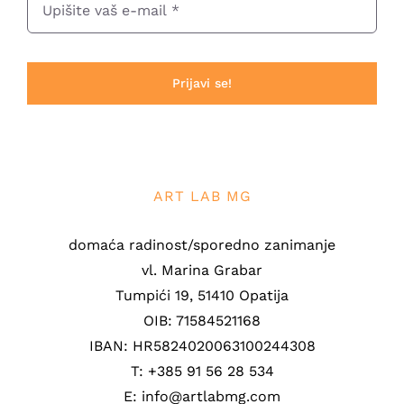
Prijavi se!
ART LAB MG
domaća radinost/sporedno zanimanje
vl. Marina Grabar
Tumpići 19, 51410 Opatija
OIB: 71584521168
IBAN: HR5824020063100244308
T: +385 91 56 28 534
E: info@artlabmg.com