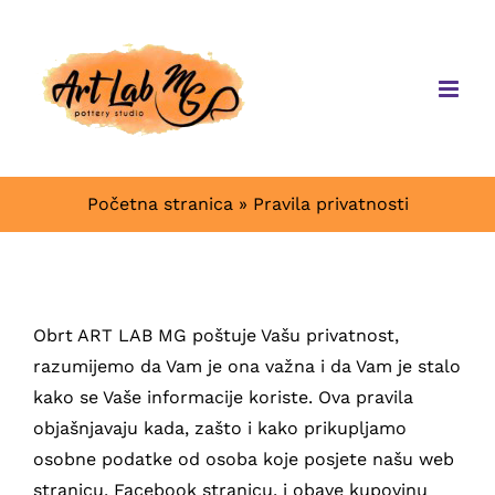
Skip
to
content
Početna stranica
»
Pravila privatnosti
Obrt ART LAB MG poštuje Vašu privatnost,
razumijemo da Vam je ona važna i da Vam je stalo
kako se Vaše informacije koriste. Ova pravila
objašnjavaju kada, zašto i kako prikupljamo
osobne podatke od osoba koje posjete našu web
stranicu, Facebook stranicu, i obave kupovinu