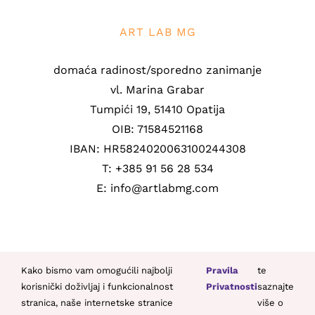
ART LAB MG
domaća radinost/sporedno zanimanje
vl. Marina Grabar
Tumpići 19, 51410 Opatija
OIB: 71584521168
IBAN: HR5824020063100244308
T: +385 91 56 28 534
E: info@artlabmg.com
Kako bismo vam omogućili najbolji
Pravila
te
korisnički doživljaj i funkcionalnost
Privatnosti
saznajte
stranica, naše internetske stranice
više o
© Copyright 2021 -
2026 | Sva prava pridržana | By
SYSTICH