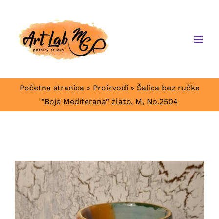
Skip
to
content
Početna stranica
»
Proizvodi
»
Šalica bez ručke
”Boje Mediterana” zlato, M, No.2504