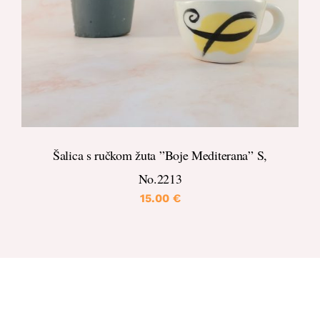
Šalica s ručkom žuta ”Boje Mediterana” S,
No.2213
15.00
€