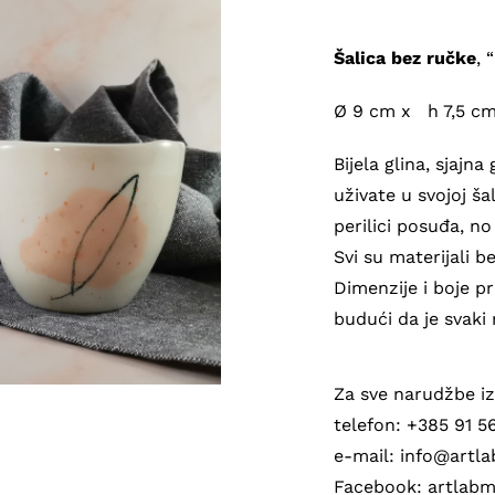
Šalica bez ručke
,
Ø 9 cm x h 7,5 cm
Bijela glina, sjajn
uživate u svojoj ša
perilici posuđa, no
Svi su materijali b
Dimenzije i boje pr
budući da je svaki 
Za sve narudžbe iz
telefon: +385 91 
e-mail: info@art
Facebook: artlab