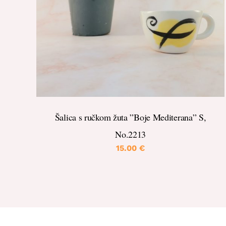
DETALJI
Šalica s ručkom žuta ”Boje Mediterana” S,
No.2213
15.00
€