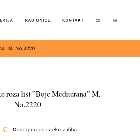
ERIJA
RADIONICE
KONTAKT
ana” M, No.2220
ke roza list ”Boje Mediterana” M,
No.2220
0
€
Dostupno po isteku zaliha