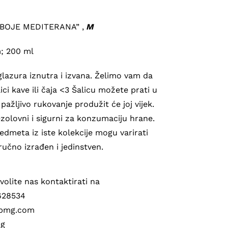
 “BOJE MEDITERANA” ,
M
; 200 ml
a glazura iznutra i izvana. Želimo vam da
lici kave ili čaja <3 Šalicu možete prati u
 pažljivo rukovanje produžit će joj vijek.
ezolovni i sigurni za konzumaciju hrane.
edmeta iz iste kolekcije mogu varirati
ručno izrađen i jedinstven.
volite nas kontaktirati na
5628534
labmg.com
mg