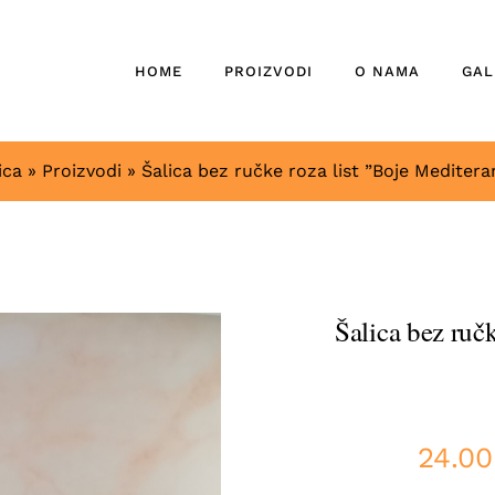
HOME
PROIZVODI
O NAMA
GAL
ica
»
Proizvodi
»
Šalica bez ručke roza list ”Boje Mediter
Šalica bez ruč
24.0